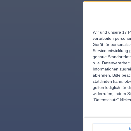
Wir und unsere 17 P
verarbeiten persone
e
Gerät für personali
Serviceentwicklung 
genaue Standortdate
o. a. Datenverarbeit
Informationen zugrei
ablehnen.
Bitte bea
errorPag
stattfinden kann, ob
gelten lediglich für 
widerrufen, indem Si
"Datenschutz" klicke
M