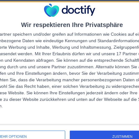
Wir respektieren Ihre Privatsphäre
artner speichern und/oder greifen auf Informationen wie Cookies auf 
nbezogene Daten wie eindeutige Kennungen und Standardinformatione
rrorPage.notFound.tit
sierte Werbung und Inhalte, Werbung und Inhaltsmessung, Zielgruppen
gesendet werden.
Mit Ihrer Erlaubnis dürfen wir und unsere 17 Partne
n und Kenndaten abfragen. Sie können auf die entsprechende Schaltfl
errorPage.notFound.subtitle
ung durch uns und unsere Partner zuzustimmen. Alternativ können Sie au
fen und Ihre Einstellungen ändern, bevor Sie der Verarbeitung zustim
errorPage.header.roll
chten Sie, dass die Verarbeitung mancher personenbezogenen Daten oh
e.search.title
wohl Sie das Recht haben, einer solchen Verarbeitung zu widersprechen
diese Website. Sie können Ihre Einstellungen jederzeit ändern oder Ihre 
errorPage.link.text
e zu dieser Website zurückkehren und unten auf der Webseite auf die 
n.
EHR OPTIONEN
ZUSTIMMEN