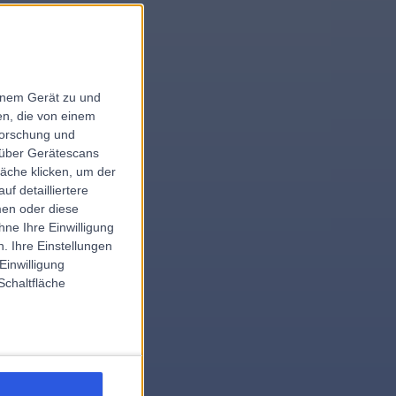
einem Gerät zu und
n, die von einem
le
forschung und
r über Gerätescans
äche klicken, um der
f detailliertere
men oder diese
.hospital
ne Ihre Einwilligung
. Ihre Einstellungen
Einwilligung
Schaltfläche