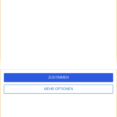
errorPage.search.title
errorPage.header.roll.hospital
errorPage.link.text
ZUSTIMMEN
MEHR OPTIONEN