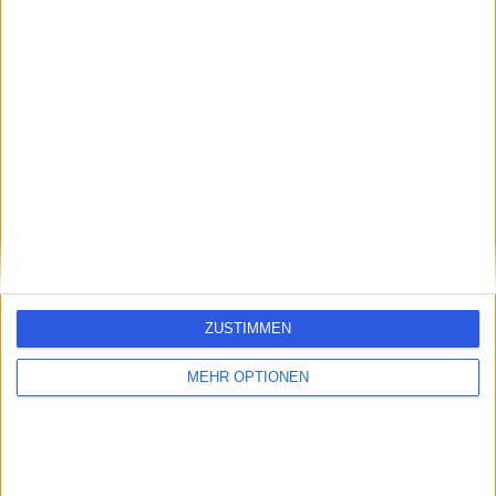
errorPage.search.title
errorPage.link.text
ZUSTIMMEN
MEHR OPTIONEN