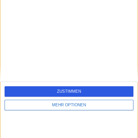
errorPage.search.title
errorPage.header.roll.hospital
errorPage.link.text
ZUSTIMMEN
MEHR OPTIONEN