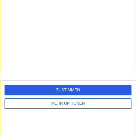
errorPage.search.title
errorPage.header.roll.hospital
errorPage.link.text
ZUSTIMMEN
MEHR OPTIONEN