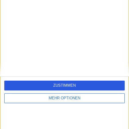
errorPage.search.title
errorPage.header.roll.hospital
errorPage.link.text
ZUSTIMMEN
MEHR OPTIONEN