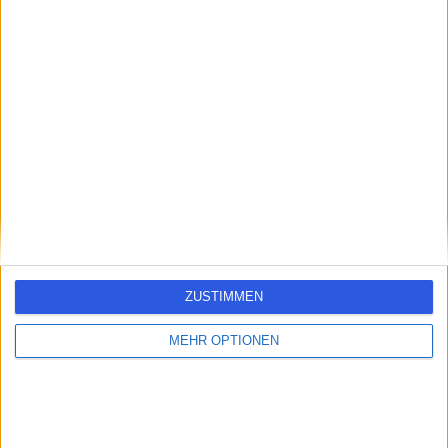
errorPage.search.title
errorPage.header.roll.hospital
errorPage.link.text
ZUSTIMMEN
MEHR OPTIONEN