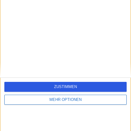
errorPage.search.title
errorPage.header.roll.hospital
errorPage.link.text
ZUSTIMMEN
MEHR OPTIONEN