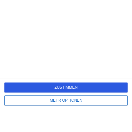
errorPage.search.title
errorPage.link.text
ZUSTIMMEN
MEHR OPTIONEN