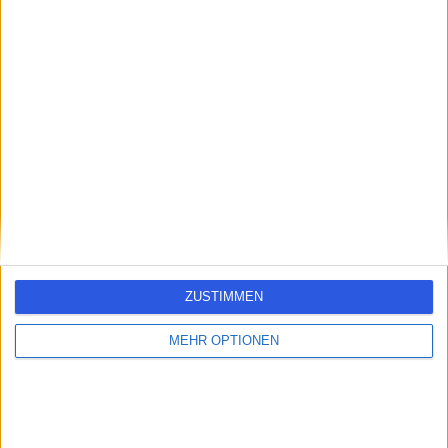
errorPage.search.title
errorPage.header.roll.hospital
errorPage.link.text
ZUSTIMMEN
MEHR OPTIONEN