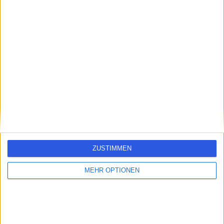
errorPage.search.title
errorPage.header.roll.hospital
errorPage.link.text
ZUSTIMMEN
MEHR OPTIONEN