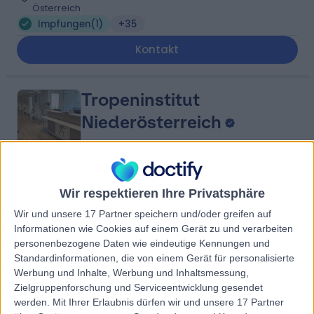
Österreich
Impfungen
(
1
)
+35
Kontakt
Tropeninstitut
Niederösterreich
4.96
(
19 Bewertungen
)
/5
Wir respektieren Ihre Privatsphäre
24.80 Kilometer | Wiener Straße, 22/2, 2340, Mödling,
Wir und unsere 17 Partner speichern und/oder greifen auf
Österreich
Informationen wie Cookies auf einem Gerät zu und verarbeiten
Impfungen
(
14
)
+3
personenbezogene Daten wie eindeutige Kennungen und
Standardinformationen, die von einem Gerät für personalisierte
Kontakt
Werbung und Inhalte, Werbung und Inhaltsmessung,
Zielgruppenforschung und Serviceentwicklung gesendet
werden.
Mit Ihrer Erlaubnis dürfen wir und unsere 17 Partner
aerztezentrum-jivan