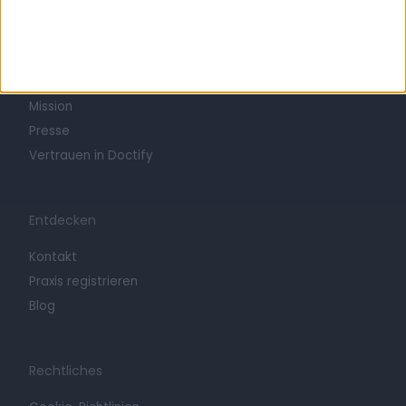
Info
Arbeiten bei Doctify
Karriere
Mission
Presse
Vertrauen in Doctify
Entdecken
Kontakt
Praxis registrieren
Blog
Rechtliches