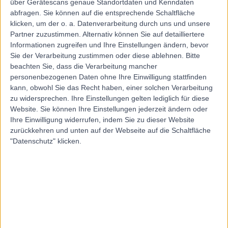
über Gerätescans genaue Standortdaten und Kenndaten
abfragen. Sie können auf die entsprechende Schaltfläche
klicken, um der o. a. Datenverarbeitung durch uns und unsere
Partner zuzustimmen. Alternativ können Sie auf detailliertere
Informationen zugreifen und Ihre Einstellungen ändern, bevor
Sie der Verarbeitung zustimmen oder diese ablehnen.
Bitte
5.00
(
8 Bewertungen
)
/5
beachten Sie, dass die Verarbeitung mancher
3.67 Kilometer | Arnsteingasse 30, 1150, Wien, Österreich
personenbezogenen Daten ohne Ihre Einwilligung stattfinden
Impfungen
+7
kann, obwohl Sie das Recht haben, einer solchen Verarbeitung
zu widersprechen. Ihre Einstellungen gelten lediglich für diese
Kontakt
Website. Sie können Ihre Einstellungen jederzeit ändern oder
Ihre Einwilligung widerrufen, indem Sie zu dieser Website
zurückkehren und unten auf der Webseite auf die Schaltfläche
Ordination Gynäkologie
"Datenschutz" klicken.
und Geburtshilfe Univ.
Prof. Dr. Rainer Lehner
4.90
(
12 Bewertungen
)
/5
2.00 Kilometer | Schaumburgergasse 1, 1040, Wien,