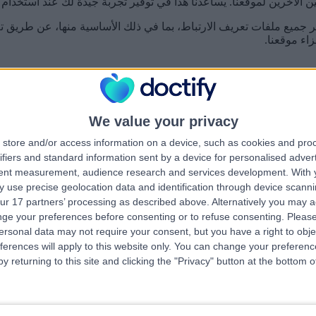
الآخرين لموقعنا. يساعدنا هذا في توفير تجربة جيدة لك عند استخدام 
 جميع ملفات تعريف الارتباط، بما في ذلك الأساسية منها، عن طريق 
اء موقعنا.
ير أساسية. نحن نستخدم هذه الملفات لمساعدتنا في إجراء تحسينات على
We value your privacy
قدمت موافقتك.
store and/or access information on a device, such as cookies and pro
المدة
ifiers and standard information sent by a device for personalised adver
ر والصفحات بشكل مجهول للتقارير التحليلية.
يوم واحد
tent measurement, audience research and services development.
With 
يقيس أداء الموقع.
دقيقة واحدة
 use precise geolocation data and identification through device scanni
ت والحملات ويخصص رقماً عشوائياً للزوار.
سنتان
ur 17 partners’ processing as described above. Alternatively you may 
للزائر لمعرفة كيفية استخدامه للموقع لفترة طويلة.
13 شهراً
ge your preferences before consenting or to refuse consenting.
Please
للزائر لمعرفة كيفية استخدامه خلال زيارة واحدة.
30 دقيقة
ersonal data may not require your consent, but you have a right to obje
ات اللغة الخاصة بالمستخدم.
جلسة العمل
ferences will apply to this website only. You can change your preferen
 معرفات المتصفح من أزرار المشاركة.
سنة واحدة
y returning to this site and clicking the "Privacy" button at the bottom
كز بيانات LinkedIn.
يوم واحد
للمستخدم الجديد.
30 دقيقة
تخدم مدرجاً في عينة البيانات اليومية.
دقيقتان