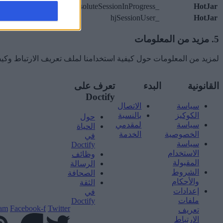
_hjAbsoluteSessionInProgress
HotJar
يكتشف جلسة عرض ا
_hjSessionUser
HotJar
يتتبع استخدام الزائ
5. مزيد من المعلومات
لمزيد من المعلومات حول كيفية استخدامنا لملف تعريف الارتباط وكيفي
القانونية
البدء
تعرف على
Doctify
سياسة
الاتصال
الكوكيز
بالنسبة
حول
سياسة
لمقدمي
الحياة
الخصوصية
الخدمة
في
سياسة
Doctify
الاستخدام
وظائف
المقبولة
الرسالة
الشروط
الصحافة
والأحكام
الثقة
إعدادات
في
ملفات
Doctify
ram
Facebook-f
Twitter
تعريف
الارتباط