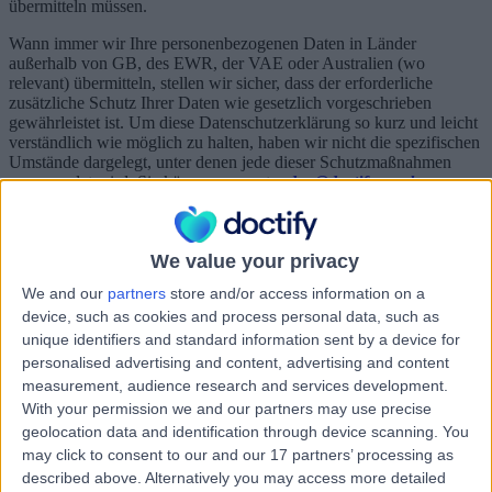
übermitteln müssen.
Wann immer wir Ihre personenbezogenen Daten in Länder
außerhalb von GB, des EWR, der VAE oder Australien (wo
relevant) übermitteln, stellen wir sicher, dass der erforderliche
zusätzliche Schutz Ihrer Daten wie gesetzlich vorgeschrieben
gewährleistet ist. Um diese Datenschutzerklärung so kurz und leicht
verständlich wie möglich zu halten, haben wir nicht die spezifischen
Umstände dargelegt, unter denen jede dieser Schutzmaßnahmen
angewendet wird. Sie können uns unter
dpo@doctify.co.uk
kontaktieren, um weitere Informationen hierzu zu erhalten.
Wir unternehmen alle vernünftigerweise notwendigen Schritte, um
sicherzustellen, dass Ihre Daten sicher und in Übereinstimmung mit
We value your privacy
den Datenschutzgesetzen und dieser Datenschutzerklärung
We and our
partners
store and/or access information on a
behandelt werden.
device, such as cookies and process personal data, such as
7. Ihre Rechte nach dem Datenschutzgesetz
unique identifiers and standard information sent by a device for
personalised advertising and content, advertising and content
Laut den anwendbaren Datenschutzgesetzen haben Sie
measurement, audience research and services development.
verschiedene andere Rechte, einschließlich dem Recht:
With your permission we and our partners may use precise
Ihre personenbezogenen Daten abzurufen (auch bekannt als
geolocation data and identification through device scanning. You
„Antrag auf Auskunft über personenbezogene Daten“);
may click to consent to our and our 17 partners’ processing as
unvollständige oder unrichtige Daten, die uns über Sie
described above. Alternatively you may access more detailed
vorliegen, zu korrigieren;