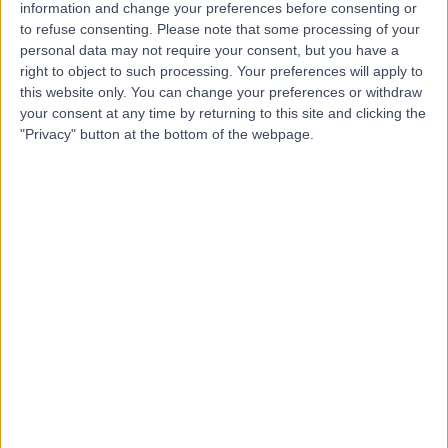
information and change your preferences before consenting or
von uns zu verlangen, personenbezogene Daten, die uns über
to refuse consenting.
Please note that some processing of your
Sie vorliegen, zu löschen;
personal data may not require your consent, but you have a
von uns zu verlangen, die Verarbeitung Ihrer
personenbezogenen Daten einzuschränken;
right to object to such processing. Your preferences will apply to
von uns zu verlangen, personenbezogene Daten über Sie an
this website only. You can change your preferences or withdraw
Dritte zu übertragen;
your consent at any time by returning to this site and clicking the
zu widersprechen, wie wir Ihre personenbezogenen Daten
"Privacy" button at the bottom of the webpage.
verwenden und
die Zustimmung zur Verwendung Ihrer personenbezogenen
Daten zurückzuziehen.
Datenschutz ist oft kompliziert, und ob diese Rechte für Sie
anwendbar sind, kommt auf die Art der Daten an, die uns über Sie
vorliegen. Wenn Sie eines dieser Rechte ausüben möchten,
kontaktieren Sie uns bitte unter
dpo@doctify.co.uk
.
Recht auf Beschwerde
: Möchten Sie sich über unsere Verwendung
Ihrer personenbezogenen Daten beschweren, können Sie bei der
britischen Datenschutzbehörde (Information Commissioner’s Office,
ICO) eine Beschwerde einreichen, die Sie postalisch an Information
Commissioner’s Office, Wycliffe House, Water Lane, Wilmslow,
Cheshire, SK9 5AF, telefonisch unter +44 (0) 303 123 113 oder per
E-Mail an casework@ico.org.uk kontaktieren können.
8. Cookies