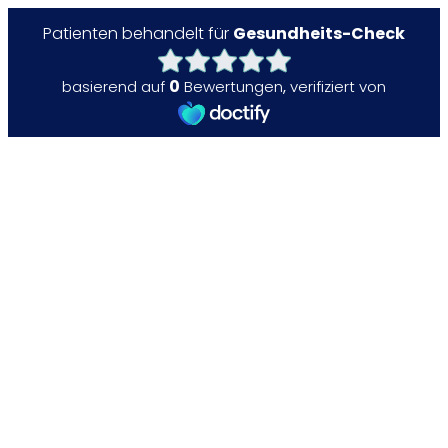
Patienten behandelt für
Gesundheits-Check
0
basierend auf
Bewertungen
,
verifiziert von