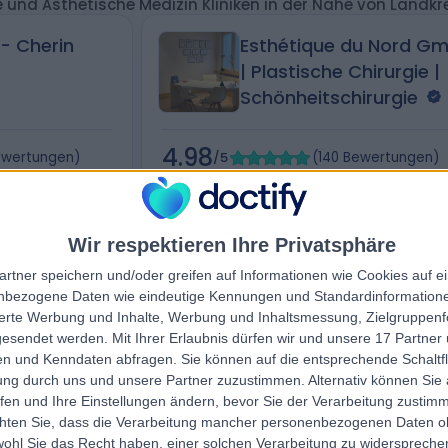
und Ästhetische Medizin Kliniken in der Nähe von Landkr
- Cherin
Esthétique du Nord G
| Plastische Chirurgie |
Schönheitschirurgie
4.98
ewertungen
)
/5
(
140
Bewertungen
)
traße 7,, 82152,
136.00 Kilometer | Barmbeker Straße 40 A
22303, Hamburg, Deutschland
Kosmetische und Ästhetische Medizin
+40
Kosmetische und Ästhetische Medizin
+3
Wir respektieren Ihre Privatsphäre
artner speichern und/oder greifen auf Informationen wie Cookies auf 
nbezogene Daten wie eindeutige Kennungen und Standardinformatione
sierte Werbung und Inhalte, Werbung und Inhaltsmessung, Zielgruppen
gesendet werden.
Mit Ihrer Erlaubnis dürfen wir und unsere 17 Partne
n und Kenndaten abfragen. Sie können auf die entsprechende Schaltfl
Kontakt
ung durch uns und unsere Partner zuzustimmen. Alternativ können Sie au
fen und Ihre Einstellungen ändern, bevor Sie der Verarbeitung zustim
chten Sie, dass die Verarbeitung mancher personenbezogenen Daten oh
wohl Sie das Recht haben, einer solchen Verarbeitung zu widersprechen