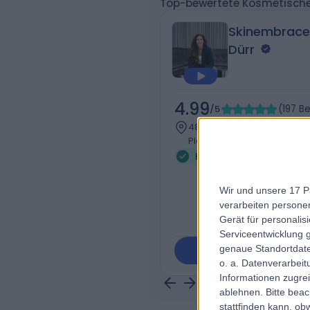
Top-bewertete Kosmetische 
Skinembrace
Dürr
4.99
/5
(
197
B
489.98 Kilometer | Bahnhofs
Planegg, Deutschland
Wir und unsere 17 P
verarbeiten persone
Gerät für personali
Serviceentwicklung 
genaue Standortdate
Kontakt
o. a. Datenverarbeit
Informationen zugrei
ablehnen.
Bitte bea
stattfinden kann, ob