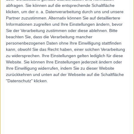
abfragen. Sie können auf die entsprechende Schaltfläche
Frau Michaela
klicken, um der o. a. Datenverarbeitung durch uns und unsere
Partner zuzustimmen. Alternativ können Sie auf detailliertere
Schlösser
Informationen zugreifen und Ihre Einstellungen ändern, bevor
Sie der Verarbeitung zustimmen oder diese ablehnen.
Bitte
Allgemeinarzt/-ärztin
beachten Sie, dass die Verarbeitung mancher
personenbezogenen Daten ohne Ihre Einwilligung stattfinden
4.92
kann, obwohl Sie das Recht haben, einer solchen Verarbeitung
(
4 Bewertungen
)
/5
zu widersprechen. Ihre Einstellungen gelten lediglich für diese
5.17 Kilometer | Holstenstraße 30, 24568, Kaltenkirchen
Website. Sie können Ihre Einstellungen jederzeit ändern oder
Akupunktur
+4
Ihre Einwilligung widerrufen, indem Sie zu dieser Website
zurückkehren und unten auf der Webseite auf die Schaltfläche
Kontakt
"Datenschutz" klicken.
Dr. med. Alaleh
Jamshidi
Kosmetiker/-in