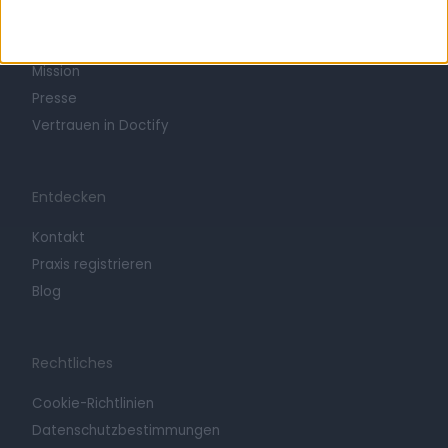
Arbeiten bei Doctify
Karriere
Mission
Presse
Vertrauen in Doctify
Entdecken
Kontakt
Praxis registrieren
Blog
Rechtliches
Cookie-Richtlinien
Datenschutzbestimmungen