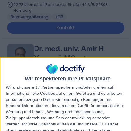
22.78 Kilometer | Barmbeker Straße 40 A/B, 22303,
Hamburg
Brustvergrößerung
+32
Kontakt
Dr. med. univ. Amir H
Yassari, MSc.
Psychiater/-in
Wir respektieren Ihre Privatsphäre
4.85
(
101 Bewertungen
)
/5
Wir und unsere 17 Partner speichern und/oder greifen auf
16 Jahre an Erfahrung
Informationen wie Cookies auf einem Gerät zu und verarbeiten
personenbezogene Daten wie eindeutige Kennungen und
22.86 Kilometer | Hoheluftchaussee 116, 20253,
Hamburg
Standardinformationen, die von einem Gerät für personalisierte
Werbung und Inhalte, Werbung und Inhaltsmessung,
Depressionen
+30
Zielgruppenforschung und Serviceentwicklung gesendet
Kontakt
werden.
Mit Ihrer Erlaubnis dürfen wir und unsere 17 Partner
über Gerätescans genaue Standortdaten und Kenndaten