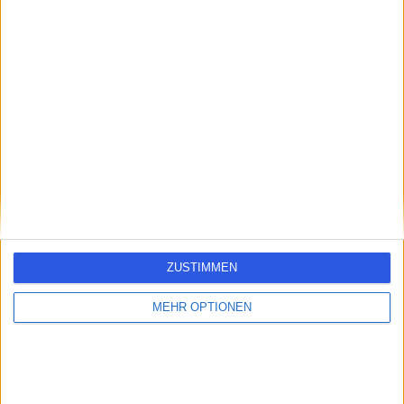
errorPage.search.title
errorPage.header.roll.hospital
errorPage.link.text
ZUSTIMMEN
MEHR OPTIONEN