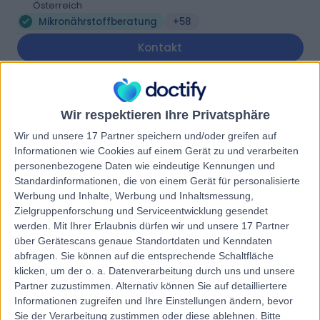
Österreich
Mikronährstoffberatung
+58
Kontakt
feminin Ärzte- &
Wir respektieren Ihre Privatsphäre
Gesundheitszentrum für
Wir und unsere 17 Partner speichern und/oder greifen auf
Frau* Mutter* Kind
Informationen wie Cookies auf einem Gerät zu und verarbeiten
personenbezogene Daten wie eindeutige Kennungen und
Standardinformationen, die von einem Gerät für personalisierte
5.00
(
1 Bewertung
)
/5
Werbung und Inhalte, Werbung und Inhaltsmessung,
5.49 Kilometer | Nusswaldgasse 5, 1190, Wien,
Zielgruppenforschung und Serviceentwicklung gesendet
Österreich
werden.
Mit Ihrer Erlaubnis dürfen wir und unsere 17 Partner
Mikronährstoffberatung
über Gerätescans genaue Standortdaten und Kenndaten
abfragen. Sie können auf die entsprechende Schaltfläche
Kontakt
klicken, um der o. a. Datenverarbeitung durch uns und unsere
Partner zuzustimmen. Alternativ können Sie auf detailliertere
Informationen zugreifen und Ihre Einstellungen ändern, bevor
Ordination Dr. Barbara
Sie der Verarbeitung zustimmen oder diese ablehnen.
Bitte