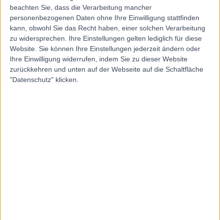
O
beachten Sie, dass die Verarbeitung mancher
Kaspar
personenbezogenen Daten ohne Ihre Einwilligung stattfinden
kann, obwohl Sie das Recht haben, einer solchen Verarbeitung
zu widersprechen. Ihre Einstellungen gelten lediglich für diese
Website. Sie können Ihre Einstellungen jederzeit ändern oder
5.00
Ihre Einwilligung widerrufen, indem Sie zu dieser Website
(
13 Bewertungen
)
/5
zurückkehren und unten auf der Webseite auf die Schaltfläche
0.65 Kilometer | Schönbrunner Str. 14a/2-3, 1050, Wien,
"Datenschutz" klicken.
Österreich
Mikronährstoffberatung
(
4
)
+6
Kontakt
Sportorthopädie
S
Zentrum
-
(
0 Bewertungen
)
/5