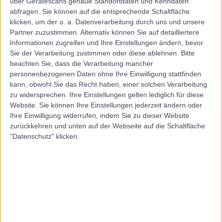
über Gerätescans genaue Standortdaten und Kenndaten
abfragen. Sie können auf die entsprechende Schaltfläche
Thomas-Matthias
klicken, um der o. a. Datenverarbeitung durch uns und unsere
Scherzer
Partner zuzustimmen. Alternativ können Sie auf detailliertere
Informationen zugreifen und Ihre Einstellungen ändern, bevor
Gastroenterologe/-in
Sie der Verarbeitung zustimmen oder diese ablehnen.
Bitte
(Darmerkrankungen)
beachten Sie, dass die Verarbeitung mancher
personenbezogenen Daten ohne Ihre Einwilligung stattfinden
kann, obwohl Sie das Recht haben, einer solchen Verarbeitung
5.00
(
11 Bewertungen
)
/5
zu widersprechen. Ihre Einstellungen gelten lediglich für diese
1 Kenntnisbestätigung
Website. Sie können Ihre Einstellungen jederzeit ändern oder
155.97 Kilometer | Pulverturmgasse 22, 1090, Wien
Ihre Einwilligung widerrufen, indem Sie zu dieser Website
Kardiologie
+6
zurückkehren und unten auf der Webseite auf die Schaltfläche
"Datenschutz" klicken.
Kontakt
Dr. Eslam Samaha
Spezialist/-in für Innere Medizin