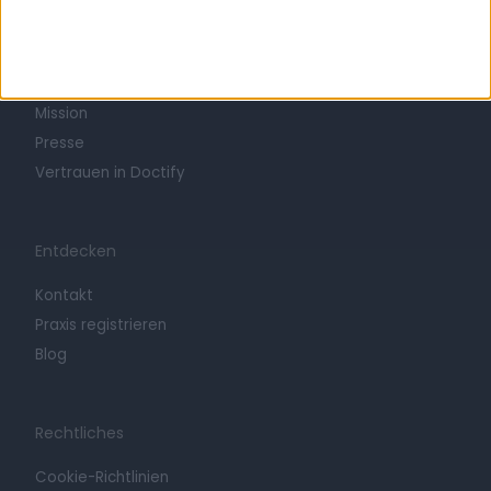
Info
Arbeiten bei Doctify
Karriere
Mission
Presse
Vertrauen in Doctify
Entdecken
Kontakt
Praxis registrieren
Blog
Rechtliches
Cookie-Richtlinien