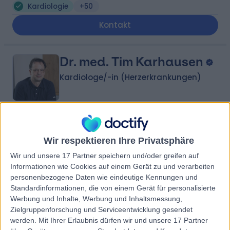
Kardiologie
+50
Kontakt
Dr. med. Tim Karhausen
Kardiologe/-in (Herzerkrankungen)
4.97
(
24 Bewertungen
)
/5
31 Jahre an Erfahrung
Wir respektieren Ihre Privatsphäre
238.24 Kilometer | Elisabethstraße 11/Top 1a, 6020,
Wir und unsere 17 Partner speichern und/oder greifen auf
Innsbruck
Informationen wie Cookies auf einem Gerät zu und verarbeiten
Kardiologie
+10
personenbezogene Daten wie eindeutige Kennungen und
Standardinformationen, die von einem Gerät für personalisierte
Kontakt
Werbung und Inhalte, Werbung und Inhaltsmessung,
Zielgruppenforschung und Serviceentwicklung gesendet
werden.
Mit Ihrer Erlaubnis dürfen wir und unsere 17 Partner
Dr Prim. Priv. Doz