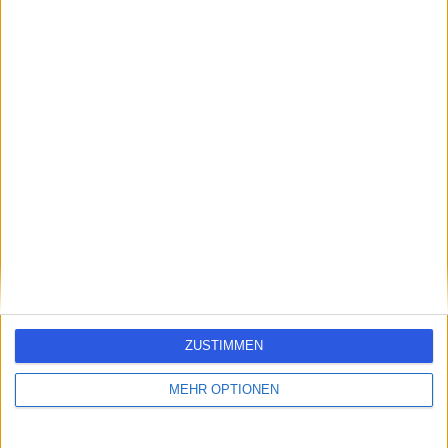
5.10 Kilometer | Hietzinger Hauptstraße 22/D/23, 1130,
Wien, Österreich
Ernährungstherapie
Kontakt
Praxis Rudolfsplatz
P
-
(
0 Bewertungen
)
/5
1.94 Kilometer | Rudolfsplatz 8/1/1/3, 1010, Wien,
Österreich
Ernährungstherapie
ZUSTIMMEN
1
MEHR OPTIONEN