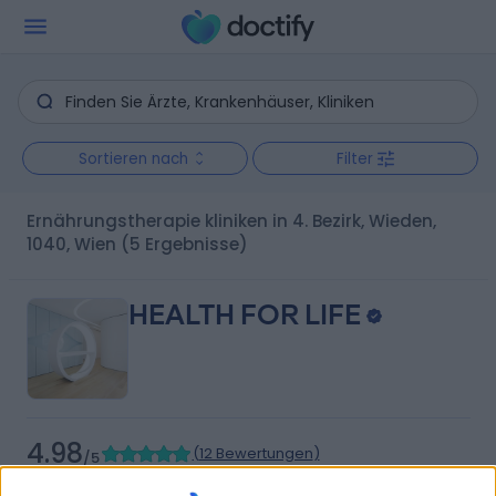
Sortieren nach
Filter
Ernährungstherapie kliniken in 4. Bezirk, Wieden,
1040, Wien
(5 Ergebnisse)
HEALTH FOR LIFE
4.98
(
12 Bewertungen
)
/5
3.87 Kilometer | Pulverturmgasse 22, 1090, Wien,