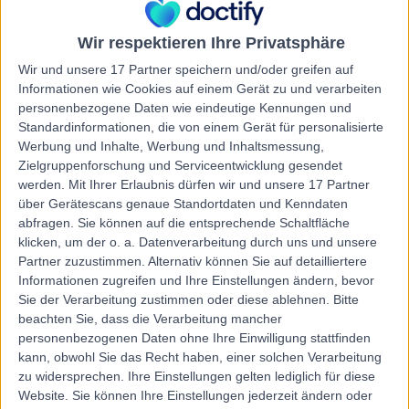
Österreich
Ernährungstherapie
+4
Wir respektieren Ihre Privatsphäre
Kontakt
Wir und unsere 17 Partner speichern und/oder greifen auf
Informationen wie Cookies auf einem Gerät zu und verarbeiten
personenbezogene Daten wie eindeutige Kennungen und
feminin Ärzte- &
Standardinformationen, die von einem Gerät für personalisierte
Werbung und Inhalte, Werbung und Inhaltsmessung,
Gesundheitszentrum für
Zielgruppenforschung und Serviceentwicklung gesendet
Frau* Mutter* Kind
werden.
Mit Ihrer Erlaubnis dürfen wir und unsere 17 Partner
über Gerätescans genaue Standortdaten und Kenndaten
abfragen. Sie können auf die entsprechende Schaltfläche
5.00
klicken, um der o. a. Datenverarbeitung durch uns und unsere
(
1 Bewertung
)
/5
Partner zuzustimmen. Alternativ können Sie auf detailliertere
5.49 Kilometer | Nusswaldgasse 5, 1190, Wien,
Informationen zugreifen und Ihre Einstellungen ändern, bevor
Österreich
Sie der Verarbeitung zustimmen oder diese ablehnen.
Bitte
Ernährungstherapie
beachten Sie, dass die Verarbeitung mancher
Kontakt
personenbezogenen Daten ohne Ihre Einwilligung stattfinden
kann, obwohl Sie das Recht haben, einer solchen Verarbeitung
zu widersprechen. Ihre Einstellungen gelten lediglich für diese
Website. Sie können Ihre Einstellungen jederzeit ändern oder
Ordination Dr. Barbara