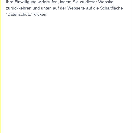
O
Ihre Einwilligung widerrufen, indem Sie zu dieser Website
Kaspar
zurückkehren und unten auf der Webseite auf die Schaltfläche
"Datenschutz" klicken.
5.00
(
13 Bewertungen
)
/5
0.65 Kilometer | Schönbrunner Str. 14a/2-3, 1050, Wien,
Österreich
Ernährungstherapie
(
2
)
+6
Kontakt
Sportorthopädie
S
Zentrum
-
(
0 Bewertungen
)
/5