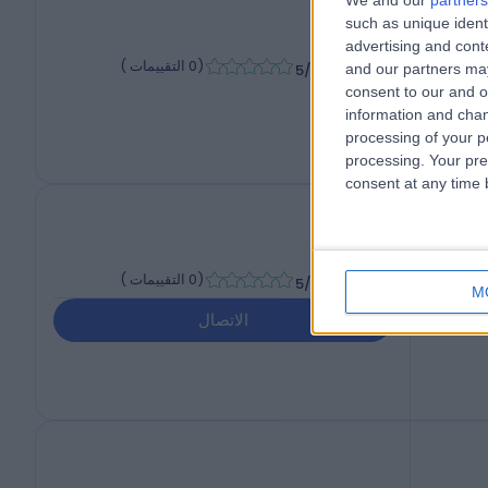
We and our
partners
such as unique ident
advertising and con
-
(
0 التقييمات
)
/5
and our partners may
consent to our and o
information and chan
processing of your p
processing. Your pre
consent at any time b
-
(
0 التقييمات
)
/5
M
الاتصال