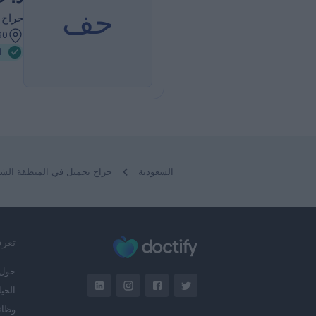
حف
جراح 
317.90 كيلومترا
ا
السعودية
جراح تجميل في المنطقة الشر
تعرف ع
حول
الحياة 
وظا