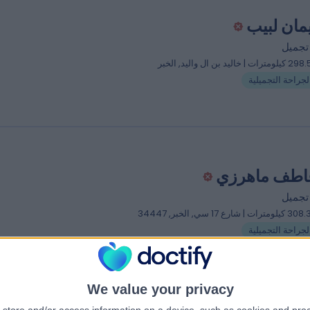
يمان لبيب
تجميل
ترات | خاليد بن ال واليد, الخبر
لجراحة التجميلية
عاطف ماهرزي
تجميل
مترات | شارع 17 سي, الخبر, 34447
لجراحة التجميلية
We value your privacy