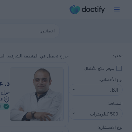
أخصائيون
تحديد
جراح تجميل في المنطقة الشرقية, الس
يتوفر علاج للأطفال
نوع الأخصائي
:
د. ع
الكل
جراح 
236.11 كيلومترات |
المسافة
:
ا
500 كيلومترات
نوع الاستشارة
: