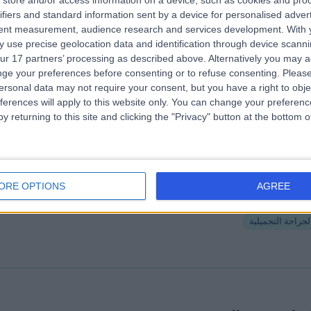
store and/or access information on a device, such as cookies and pro
لسيد عبدالرازق
ifiers and standard information sent by a device for personalised adver
tent measurement, audience research and services development.
With 
تجميل
 use precise geolocation data and identification through device scanni
ت | طريق الملك فيصل, الخبر
ur 17 partners’ processing as described above. Alternatively you may 
لجراحة التجميلية
ge your preferences before consenting or to refuse consenting.
Please
ersonal data may not require your consent, but you have a right to obje
ferences will apply to this website only. You can change your preferen
y returning to this site and clicking the "Privacy" button at the bottom
الد المطيري
تجميل
ORE OPTIONS
AGREE
ت | طريق بقيق القديم, الظهران, 34313
لجراحة التجميلية