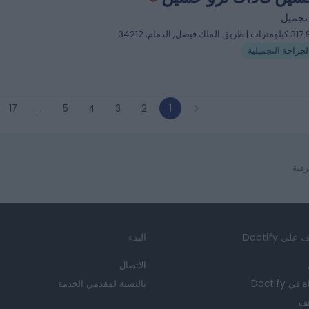
تجميل
ت | طريق الملك فيصل, الدمام, 34212
لجراحة التجميلية
17
…
5
4
3
2
1
قية
لى Doctify
البدء
الاتصال
في Doctify
بالنسبة لمقدمي الخدمة
ئف