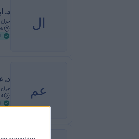
د. ا
ال
جراح 
298.55 كيلوم
ا
د. 
عم
جراح 
308.34 كيلو
ا