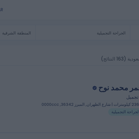
AR
عودية
(163 النتائج)
مر محمد نوح
تجميل
 شارع الظهران, المبرز 36342, 0000ccc
لجراحة التجميلية