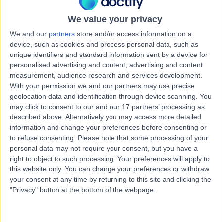
استشارة أطفال
We value your privacy
الاتصال
We and our
partners
store and/or access information on a
device, such as cookies and process personal data, such as
unique identifiers and standard information sent by a device for
د. أشرف علي سلمان النصير
personalised advertising and content, advertising and content
جراح الأطفال
measurement, audience research and services development.
With your permission we and our partners may use precise
geolocation data and identification through device scanning. You
may click to consent to our and our 17 partners’ processing as
described above. Alternatively you may access more detailed
-
(
0 التقييمات
)
/5
information and change your preferences before consenting or
6.59 كيلومترات | شارع الظهران, المبرز 36342, 0000ccc
to refuse consenting.
Please note that some processing of your
استشارة أطفال
personal data may not require your consent, but you have a
right to object to such processing. Your preferences will apply to
الاتصال
this website only. You can change your preferences or withdraw
your consent at any time by returning to this site and clicking the
"Privacy" button at the bottom of the webpage.
د. الجاسم محجوب المبارك
ام
طبيب أطفال