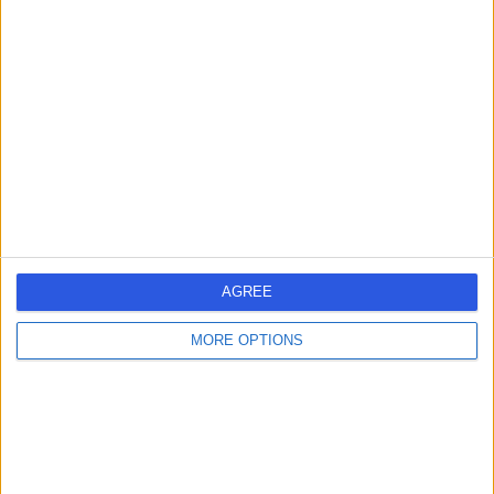
الاتصال
د. سامي صبيح
سص
طبيب أطفال
5.00
(
1 تقييم
)
/5
6.59 كيلومترات | شارع الظهران, المبرز 36342, 0000ccc
استشارة أطفال
(
1
)
AGREE
الاتصال
MORE OPTIONS
1
السعودية
المنطقة الشرقية
ٱلْأَحْسَاء
استشاري استشارات طب الأطفال (بواسطة اللغة العربية الفصحى)