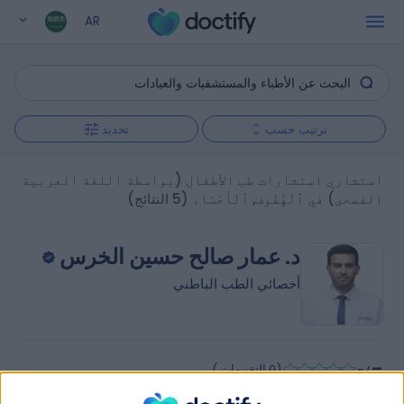
AR
ترتيب حسب
تحديد
استشاري استشارات طب الأطفال (بواسطة اللغة العربية
الفصحى) في ٱلْهُفُوف, ٱلْأَحْسَاء
(5 النتائج)
د. عمار صالح حسين الخرس
أخصائي الطب الباطني
-
(
0 التقييمات
)
/5
6.59 كيلومترات | شارع الظهران, المبرز 36342, 0000ccc