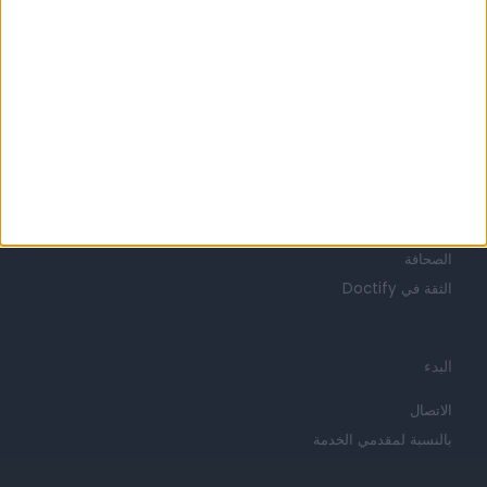
تعرف على Doctify
حول
الحياة في Doctify
وظائف
الرسالة
الصحافة
الثقة في Doctify
البدء
الاتصال
بالنسبة لمقدمي الخدمة