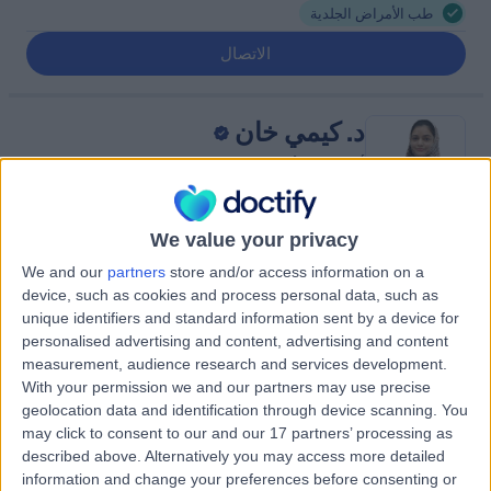
طب الأمراض الجلدية
الاتصال
د. كيمي خان
أخصائي الأمراض الجلدية
We value your privacy
2.00
(
1 تقييم
)
/5
We and our
partners
store and/or access information on a
device, such as cookies and process personal data, such as
236.11 كيلومترات | شارع الظهران, المبرز 36342, 0000ccc
unique identifiers and standard information sent by a device for
طب الأمراض الجلدية
personalised advertising and content, advertising and content
الاتصال
measurement, audience research and services development.
With your permission we and our partners may use precise
geolocation data and identification through device scanning. You
may click to consent to our and our 17 partners’ processing as
د. سلوى الحديدي
described above. Alternatively you may access more detailed
طبيب تجميل
information and change your preferences before consenting or