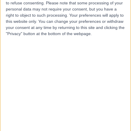
to refuse consenting.
Please note that some processing of your
personal data may not require your consent, but you have a
right to object to such processing. Your preferences will apply to
-
this website only. You can change your preferences or withdraw
(
0 التقييمات
)
/5
your consent at any time by returning to this site and clicking the
236.11 كيلومترات | شارع الظهران, المبرز 36342, 0000ccc
"Privacy" button at the bottom of the webpage.
طب الأمراض الجلدية
الاتصال
د. رانيا سعد الششتاوي عيسى
أخصائي الأمراض الجلدية
-
(
0 التقييمات
)
/5
236.11 كيلومترات | شارع الظهران, المبرز 36342, 0000ccc
طب الأمراض الجلدية